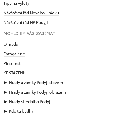
Tipy na výlety
Návštěvní řád Nového Hrádku
Návštěvní řád NP Podyjí
MOHLO BY VÁS ZAJÍMAT
O hradu
Fotogalerie
Pinterest
KE STAŽENÍ:
► Hrady a zámky Podyjí slovem
►
Hrady a zámky Podyjí obrazem
►
Hrady středního Podyjí
►
Kdo tu bydlí?