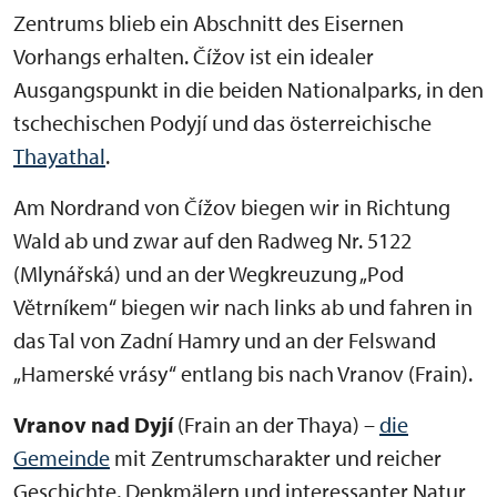
Zentrums blieb ein Abschnitt des Eisernen
Vorhangs erhalten. Čížov ist ein idealer
Ausgangspunkt in die beiden Nationalparks, in den
tschechischen Podyjí und das österreichische
Thayathal
.
Am Nordrand von Čížov biegen wir in Richtung
Wald ab und zwar auf den Radweg Nr. 5122
(Mlynářská) und an der Wegkreuzung „Pod
Větrníkem“ biegen wir nach links ab und fahren in
das Tal von Zadní Hamry und an der Felswand
„Hamerské vrásy“ entlang bis nach Vranov (Frain).
Vranov nad Dyjí
(Frain an der Thaya) –
die
Gemeinde
mit Zentrumscharakter und reicher
Geschichte, Denkmälern und interessanter Natur