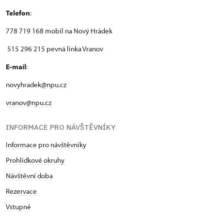
Telefon
:
778 719 168 mobil na Nový Hrádek
515 296 215 pevná linka Vranov
E-mail
:
novyhradek@npu.cz
vranov@npu.cz
INFORMACE PRO NÁVŠTĚVNÍKY
Informace pro návštěvníky
Prohlídkové okruhy
Návštěvní doba
Rezervace
Vstupné