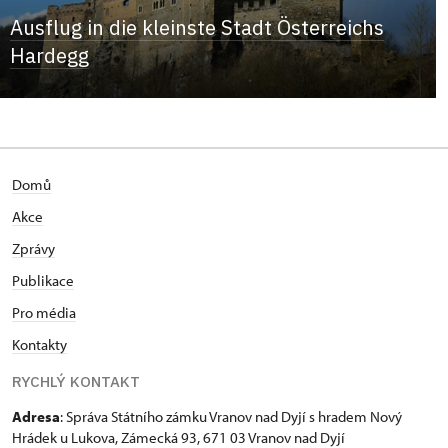
Ausflug in die kleinste Stadt Österreichs
Hardegg
Domů
Akce
Zprávy
Publikace
Pro média
Kontakty
RYCHLÝ KONTAKT
Adresa
: Správa Státního zámku Vranov nad Dyjí s hradem Nový
Hrádek u Lukova, Zámecká 93, 671 03 Vranov nad Dyjí