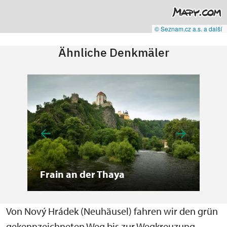
© Seznam.cz a.s. a další
Ähnliche Denkmäler
Frain an der Thaya
Ne
Von Nový Hrádek (Neuhäusel) fahren wir den grün
gekennzeichneten Weg bis zur Wegkreuzung