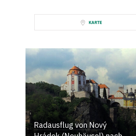
KARTE
Radausflug von Nový
Hrádek (Neuhäusel) nach