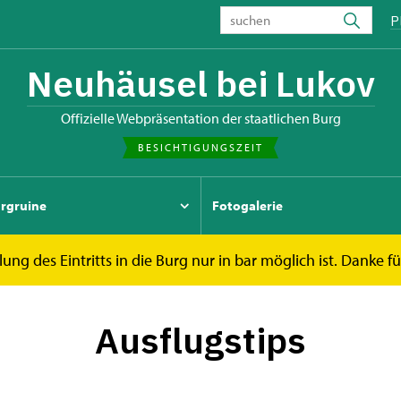
P
Neuhäusel bei Lukov
offizielle Webpräsentation der staatlichen Burg
BESICHTIGUNGSZEIT
urgruine
Fotogalerie
ung des Eintritts in die Burg nur in bar möglich ist. Danke fü
Ausflugstips