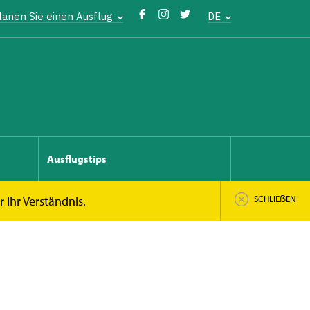
lanen Sie einen Ausflug
DE
Ausflugstips
r Ihr Verständnis.
SCHLIEẞEN