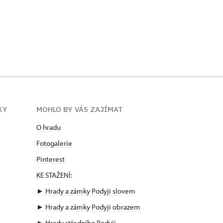
KY
MOHLO BY VÁS ZAJÍMAT
O hradu
Fotogalerie
Pinterest
KE STAŽENÍ:
► Hrady a zámky Podyjí slovem
►
Hrady a zámky Podyjí obrazem
►
Hrady středního Podyjí