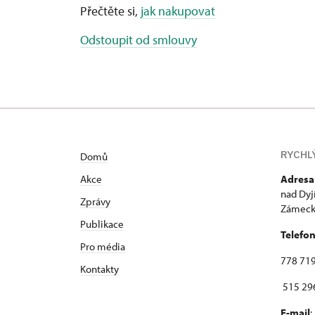
Přečtěte si,
jak nakupovat
Odstoupit od smlouvy
RYCHL
Domů
Akce
Adresa
nad Dyj
Zprávy
Zámecká
Publikace
Telefo
Pro média
778 719
Kontakty
515 296
E-mail
: