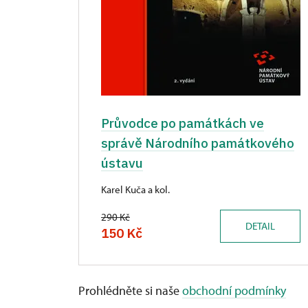
Průvodce po památkách ve
správě Národního památkového
ústavu
Karel Kuča a kol.
290 Kč
DETAIL
150 Kč
Prohlédněte si naše
obchodní podmínky