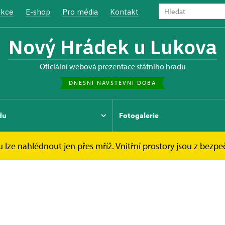
kce
E-shop
Pro média
Kontakt
Nový Hrádek u Lukova
oficiální webová prezentace státního hradu
DNEŠNÍ NÁVŠTĚVNÍ DOBA
du
Fotogalerie
u lze nahlédnout jen přes mříž. Vnitřní prostory jsou z bez