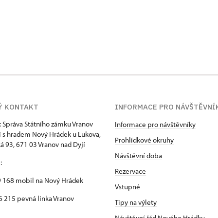
Ý KONTAKT
INFORMACE PRO NÁVŠTĚVNÍ
: Správa Státního zámku Vranov
Informace pro návštěvníky
í s hradem Nový Hrádek u Lukova,
Prohlídkové okruhy
 93, 671 03 Vranov nad Dyjí
Návštěvní doba
n
:
Rezervace
 168 mobil na Nový Hrádek
Vstupné
 215 pevná linka Vranov
Tipy na výlety
Návštěvní řád Nového Hrádku