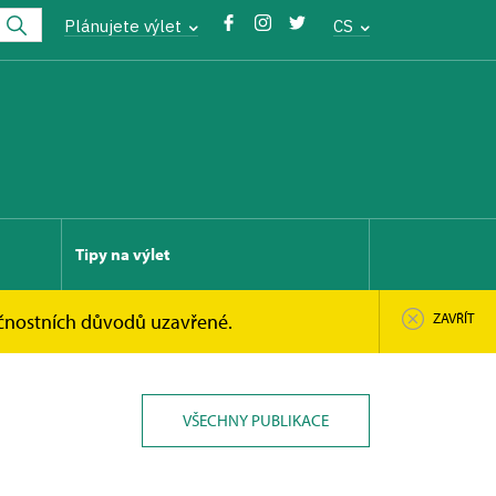
Plánujete výlet
CS
Tipy na výlet
pečnostních důvodů uzavřené.
ZAVŘÍT
VŠECHNY PUBLIKACE