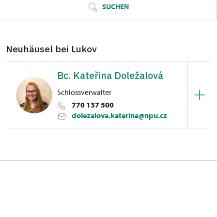
SUCHEN
Neuhäusel bei Lukov
Bc. Kateřina Doležalová
Schlossverwalter
770 137 500
dolezalova.katerina@npu.cz
Hrad Neuhäusel bei Lukov
Zámecká 93/, Vranov nad Dyjí
management, ekonomika, administrativní práce,
správa nemovitostí a sbírkového fondu, smluvní
vztahy, pronájmy prostor, kulturní akce,
komunikace s médii, Nový Hrádek u Lukova