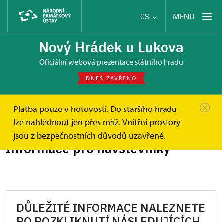
MENU
CS
Nový Hrádek u Lukova
oficiální webová prezentace státního hradu
DNES ZAVŘENO
Platba pouze v hotovosti. Do staršího hradu
Nový Hrádek u Lukova
Informace pro návštěvníky
lze nahlédnout jen přes mříž. Vnitřní prostory
jsou z bezpečnostních důvodů uzavřené.
Informace pro návštěvníky
DŮLEŽITÉ INFORMACE NALEZNETE
PO ROZKLIKNUTÍ NÁSLEDUJÍCÍCH