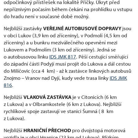
odpočinkový přístřešek na lokalitě Příčky. Úkryt před
nepříznivým počasím během čekání na prohlídku u vstupu
do hradu není v současné době možný.
Nejbližší zastávky
VEŘEJNÉ AUTOBUSOVÉ DOPRAVY
jsou
v obci Lukov (3,9 km od zříceniny), v Podmolí (4,5 km od
zříceniny) a u bunkru meziválečného opevnění mezi
Lukovem a Podmolím (3 km od zříceniny). Jedná se
o autobusovou linku
IDS JMK 817
. Pěší cestující směřující
do západní části Podyjí musí projít do Lukova a dál cestou
do Milíčovic (cca 4 km) - až k zastávce linkových autobusů
Znojmo – Vranov nad Dyjí, kudy vede trasa linky
IDS JMK
816
.
Nejbližší
VLAKOVÁ ZASTÁVKA
je v Citonicích (6 km
z Lukova) a v Olbramkostele (6 km z Lukova). Nejbližší
rychlíkové spoje zastavují ve stanici Šumná ( 8 km
z Lukova).
Nejbližší
HRANIČNÍ PŘECHOD
pro dvojstopá motorová
vozidla je v obci Hnanice (23 km od Lukova). Blízkým