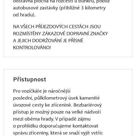
odstavná plocha na rozcestí u bunkru, poblíž
autobusové zastávky (přibližně 3 kilometry
od hradu).
NA VŠECH PŘÍJEZDOVÝCH CESTÁCH JSOU
ROZMÍSTĚNY ZÁKAZOVÉ DOPRAVNÍ ZNAČKY
A JEJICH DODRŽOVÁNÍ JE PŘÍSNĚ
KONTROLOVÁNO!
Přístupnost
Pro vozíčkáře je náročnější
poslední, půlkilometrový úsek kamenité
úvozové cesty ke zřícenině. Bezbariérový
přístup je možný pouze na velké nádvoří
mezi oběma hrady. V případě zájmu
o prohlídku doporučujeme kontaktovat
správu zříceniny, která se snaží vyjít vstříc