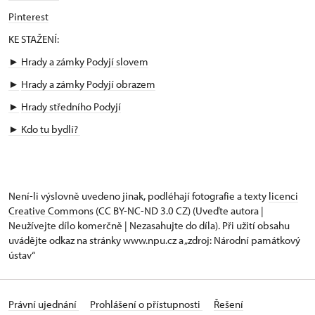
Pinterest
KE STAŽENÍ:
► Hrady a zámky Podyjí slovem
►
Hrady a zámky Podyjí obrazem
►
Hrady středního Podyjí
►
Kdo tu bydlí?
Není-li výslovně uvedeno jinak, podléhají fotografie a texty
licenci
Creative Commons
(CC BY-NC-ND 3.0 CZ) (Uveďte autora |
Neužívejte dílo komerčně | Nezasahujte do díla). Při užití obsahu
uvádějte odkaz na stránky www.npu.cz a „zdroj: Národní památkový
ústav“
Právní ujednání
Prohlášení o přístupnosti
Řešení