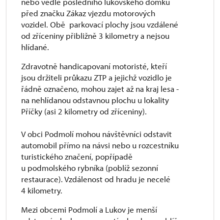
nebo vedle posledního lukovského domku
před značku Zákaz vjezdu motorových
vozidel. Obě parkovací plochy jsou vzdálené
od zříceniny přibližně 3 kilometry a nejsou
hlídané.
Zdravotně handicapovaní motoristé, kteří
jsou držiteli průkazu ZTP a jejichž vozidlo je
řádně označeno, mohou zajet až na kraj lesa -
na nehlídanou odstavnou plochu u lokality
Příčky (asi 2 kilometry od zříceniny).
V obci Podmolí mohou návštěvníci odstavit
automobil přímo na návsi nebo u rozcestníku
turistického značení, popřípadě
u podmolského rybníka (poblíž sezonní
restaurace). Vzdálenost od hradu je necelé
4 kilometry.
Mezi obcemi Podmolí a Lukov je menší