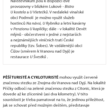
Návštěvníkům jsou k dispozici dvě
provozovny v blízkém Lukově -
Bistro
U kostela
a
U Všetečků
. V nedaleké vinařské
obci Podmolí je možno využít služeb
hostinců
Na návsi,
U Rybníka
a letní kavárny
v
Penzionu U kapličky
; dále - v lokalitě Devět
mlýnů - občerstvení v jedné z nejstarších
a nejznámějších viničních tratí České
republiky (tzv. Šobes). Ve vzdálenější obci
Čížov (směrem k Vranovu nad Dyjí) je
restaurace
U Švestků
.
PĚŠÍ TURISTÉ A CYKLOTURISTÉ
mohou využít červeně
značenou stezku ze Znojma do Vranova nad Dyjí. Na lokalitě
Příčky odbočí na zeleně značenou stezku z Citonic, která je
dovede až ke zřícenině (asi dva kilometry). V této
souvislosti je třeba pamatovat na to, že jedinou příležitost,
jak se schovat před možným deštěm, představuje