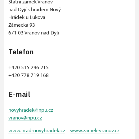
Státní zámek Vranov
nad Dyjí s hradem Nový
Hrádek u Lukova
Zámecká 93
671 03 Vranov nad Dyjí
Telefon
+420 515 296 215
+420 778 719 168
E-mail
novyhradek@npu.cz
vranov@npu.cz
www.hrad-novyhradek.cz
www.zamek-vranov.cz