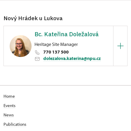
Nový Hrádek u Lukova
Bc. Kateřina Doležalová
Heritage Site Manager
770 137 500
dolezalova.katerina@npu.cz
Hrad Nový Hrádek u Lukova
Zámecká 93/, Vranov nad Dyjí
management, ekonomika, administrativní práce,
Home
správa nemovitostí a sbírkového fondu, smluvní
vztahy, pronájmy prostor, kulturní akce,
Events
komunikace s médii, Nový Hrádek u Lukova
News
Publications