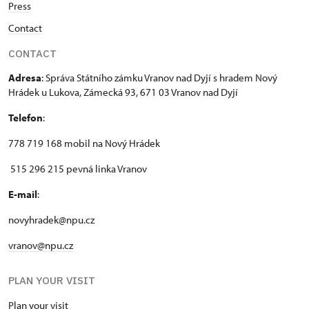
Press
Contact
CONTACT
Adresa
: Správa Státního zámku Vranov nad Dyjí s hradem Nový
Hrádek u Lukova, Zámecká 93, 671 03 Vranov nad Dyjí
Telefon
:
778 719 168 mobil na Nový Hrádek
515 296 215 pevná linka Vranov
E-mail
:
novyhradek@npu.cz
vranov@npu.cz
PLAN YOUR VISIT
Plan your visit