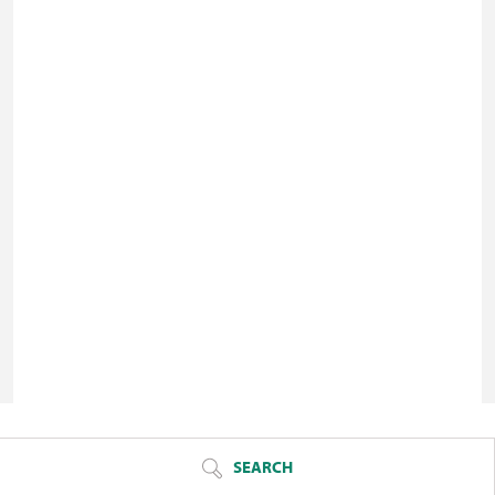
© Seznam.cz a.s. a další
SEARCH