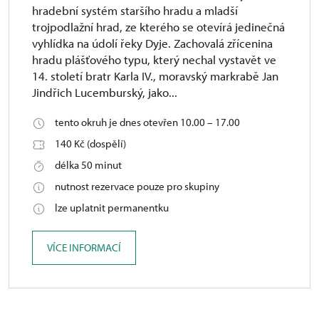
hradební systém staršího hradu a mladší
trojpodlažní hrad, ze kterého se otevírá jedinečná
vyhlídka na údolí řeky Dyje. Zachovalá zřícenina
hradu plášťového typu, který nechal vystavět ve
14. století bratr Karla IV., moravský markrabě Jan
Jindřich Lucemburský, jako...
tento okruh je dnes otevřen 10.00 – 17.00
140 Kč (dospělí)
délka 50 minut
nutnost rezervace pouze pro skupiny
lze uplatnit permanentku
VÍCE INFORMACÍ