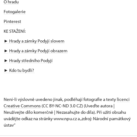
O hradu
Fotogalerie
Pinterest
KE STAŽENÍ:
► Hrady a zámky Podyjí slovem
►
Hrady a zámky Podyjí obrazem
►
Hrady středního Podyjí
►
Kdo tu bydlí?
Není-li výslovně uvedeno jinak, podléhají fotografie a texty
licenci
Creative Commons
(CC BY-NC-ND 3.0 CZ) (Uveďte autora |
Neužívejte dílo komerčně | Nezasahujte do díla). Při užití obsahu
uvádějte odkaz na stránky www.npu.cz a „zdroj: Národní památkový
ústav“