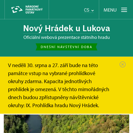
MENU
CS
Nový Hrádek u Lukova
oficiální webová prezentace státního hradu
DNEŠNÍ NÁVŠTĚVNÍ DOBA
V neděli 30. srpna a 27. září bude na této
Nový Hrádek u Lukova
Informace pro návštěvníky
památce vstup na vybrané prohlídkové
Prohlídkové okruhy
okruhy zdarma. Kapacita jednotlivých
prohlídek je omezená. V těchto mimořádných
Prohlídkové okruhy
dnech budou zpřístupněny návštěvnické
okruhy: IX. Prohlídka hradu Nový Hrádek.