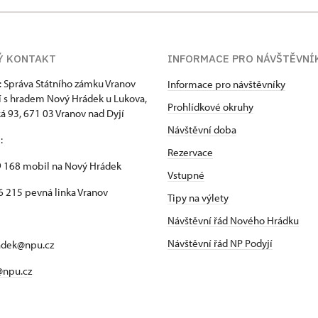
Ý KONTAKT
INFORMACE PRO NÁVŠTĚVNÍ
: Správa Státního zámku Vranov
Informace pro návštěvníky
í s hradem Nový Hrádek u Lukova,
Prohlídkové okruhy
 93, 671 03 Vranov nad Dyjí
Návštěvní doba
n
:
Rezervace
 168 mobil na Nový Hrádek
Vstupné
 215 pevná linka Vranov
Tipy na výlety
Návštěvní řád Nového Hrádku
Návštěvní řád NP Podyjí
adek@npu.cz
@npu.cz