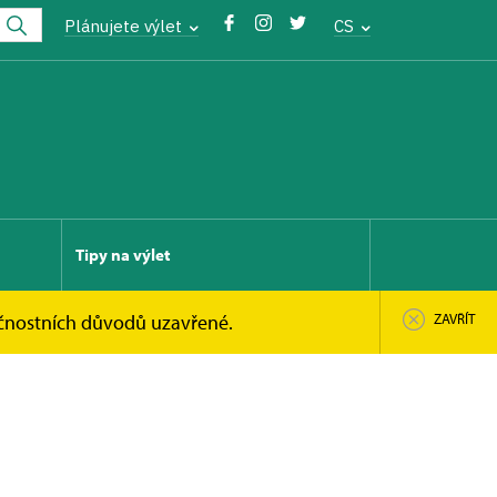
Plánujete výlet
CS
Tipy na výlet
pečnostních důvodů uzavřené.
ZAVŘÍT