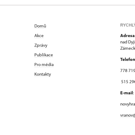
RYCHL
Domů
Akce
Adresa
nad Dyj
Zprávy
Zámecká
Publikace
Telefo
Pro média
778 719
Kontakty
515 296
E-mail
:
novyhr
vranov