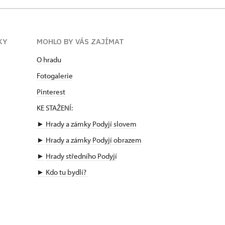
KY
MOHLO BY VÁS ZAJÍMAT
O hradu
Fotogalerie
Pinterest
KE STAŽENÍ:
► Hrady a zámky Podyjí slovem
►
Hrady a zámky Podyjí obrazem
►
Hrady středního Podyjí
►
Kdo tu bydlí?