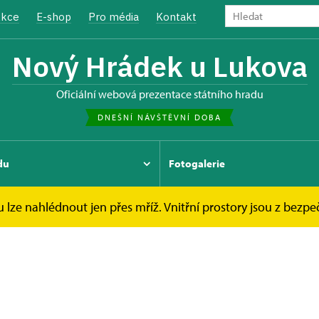
kce
E-shop
Pro média
Kontakt
Nový Hrádek u Lukova
oficiální webová prezentace státního hradu
DNEŠNÍ NÁVŠTĚVNÍ DOBA
du
Fotogalerie
u lze nahlédnout jen přes mříž. Vnitřní prostory jsou z bez