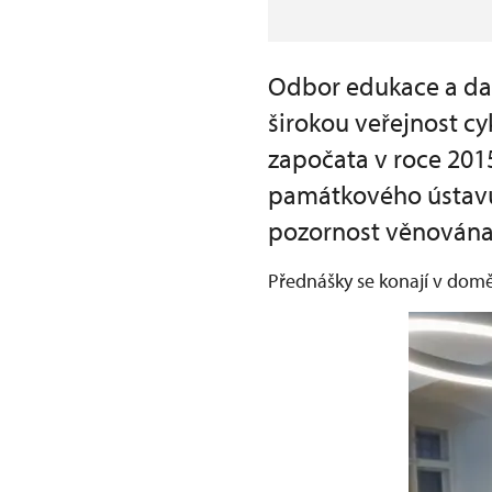
Odbor edukace a dal
širokou veřejnost c
započata v roce 201
památkového ústavu 
pozornost věnována
Přednášky se konají v domě 