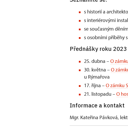
s historií a architek
s interiérovými inst
se současným děním
s osobními příběhy sp
Přednášky roku 2023
25. dubna –
O zámku
30. května –
O zámku
u Rýmařova
17. října –
O zámku S
21. listopadu –
O hos
Informace a kontakt
Mgr. Kateřina Pávková, lekt