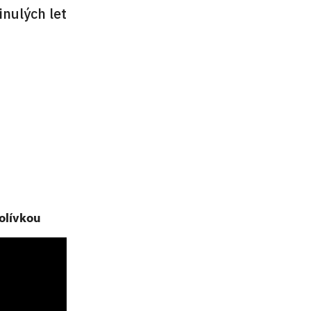
nulých let
olívkou