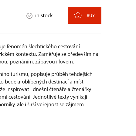
in stock
BUY
je fenomén šlechtického cestování
torickém kontextu. Zaměřuje se především na
čbou, poznáním, zábavou i lovem.
ího turismu, popisuje průběh tehdejších
ko bedekr oblíbených destinací a míst
e inspirovat i dnešní čtenáře a čtenářky
i cestování. Jednotlivé texty vynikají
rníky, ale i širší veřejnost se zájmem