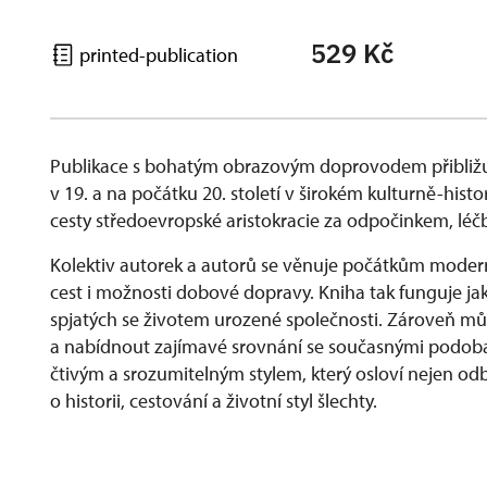
529 Kč
printed-publication
Publikace s bohatým obrazovým doprovodem přibližu
v 19. a na počátku 20. století v širokém kulturně-his
cesty středoevropské aristokracie za odpočinkem, lé
Kolektiv autorek a autorů se věnuje počátkům modern
cest i možnosti dobové dopravy. Kniha tak funguje ja
spjatých se životem urozené společnosti. Zároveň můž
a nabídnout zajímavé srovnání se současnými podobam
čtivým a srozumitelným stylem, který osloví nejen odbo
o historii, cestování a životní styl šlechty.