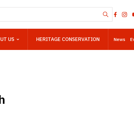
UT US
HERITAGE CONSERVATION
News
E
h