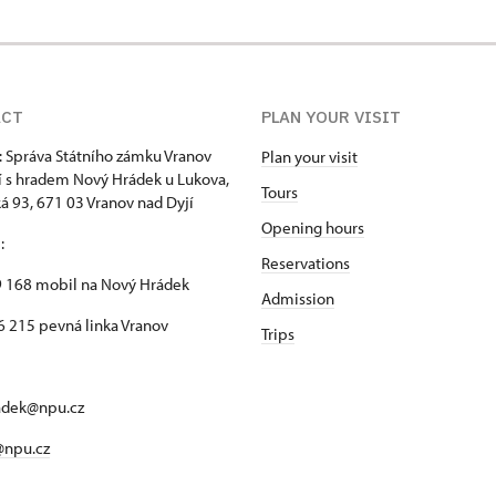
ACT
PLAN YOUR VISIT
: Správa Státního zámku Vranov
Plan your visit
í s hradem Nový Hrádek u Lukova,
Tours
 93, 671 03 Vranov nad Dyjí
Opening hours
n
:
Reservations
 168 mobil na Nový Hrádek
Admission
 215 pevná linka Vranov
Trips
adek@npu.cz
@npu.cz