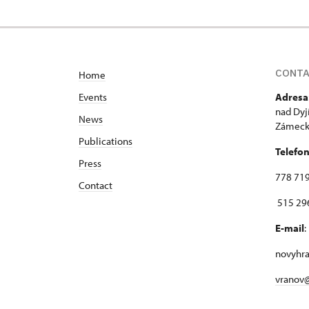
CONT
Home
Events
Adresa
nad Dyj
News
Zámecká
Publications
Telefo
Press
778 719
Contact
515 296
E-mail
:
novyhr
vranov